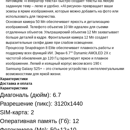
питомцем. «Генератор текста» быстро создает тексты на любую
заданную тему – легко и удобно. «AI рисунок» превращает ваши
эскизы в яркие изображения, которые можно добавить на фото или
использовать для творчества.
Основная камера 50 Мп обеспечивает яркость и детализацию
изображений. Телефото объектив 10 Мп идеален для съемки
отдаленных объектов. Ультраширокий объектив 12 Мп захватывает
больше деталей в кадре. Фронтальная камера 12 Мп создает
выразительные селфи даже при слабом освещении.
Процессор Snapdragon 8 Elite обеспечивает плавность работы и
поддержку всех функций ИИ. Экран 6.7"" Dynamic AMOLED 2X с
частотой обновления до 120 Гц гарантирует яркое и плавное
изображение. Легкий и изящный корпус весом всего 190 г.
Samsung Galaxy S25+ – это стильное устройство с интеллектуальными
возможностями для яркой жизни.
Характеристики
Доставка и оплата
Характеристики
Диагональ (дюйм): 6.7
Разрешение (пикс): 3120x1440
SIM-карта: 2
Оперативная память (Гб): 12
Фотокамера (Мп): 50+12+10