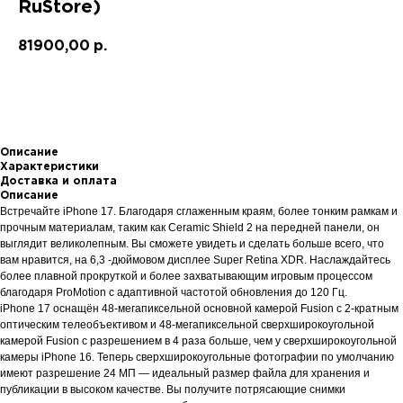
RuStore)
81900,00
р.
В корзину
Описание
Характеристики
Доставка и оплата
Описание
Встречайте iPhone 17. Благодаря сглаженным краям, более тонким рамкам и
прочным материалам, таким как Ceramic Shield 2 на передней панели, он
выглядит великолепным. Вы сможете увидеть и сделать больше всего, что
вам нравится, на 6,3 -дюймовом дисплее Super Retina XDR. Наслаждайтесь
более плавной прокруткой и более захватывающим игровым процессом
благодаря ProMotion с адаптивной частотой обновления до 120 Гц.
iPhone 17 оснащён 48-мегапиксельной основной камерой Fusion с 2-кратным
оптическим телеобъективом и 48-мегапиксельной сверхширокоугольной
камерой Fusion с разрешением в 4 раза больше, чем у сверхширокоугольной
камеры iPhone 16. Теперь сверхширокоугольные фотографии по умолчанию
имеют разрешение 24 МП — идеальный размер файла для хранения и
публикации в высоком качестве. Вы получите потрясающие снимки