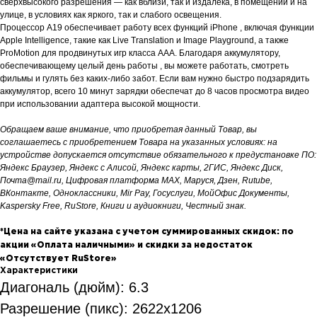
сверхвысокого разрешения — как вблизи, так и издалека, в помещении и на
улице, в условиях как яркого, так и слабого освещения.
Процессор A19 обеспечивает работу всех функций iPhone , включая функции
Apple Intelligence, такие как Live Translation и Image Playground, а также
ProMotion для продвинутых игр класса AAA. Благодаря аккумулятору,
обеспечивающему целый день работы , вы можете работать, смотреть
фильмы и гулять без каких-либо забот. Если вам нужно быстро подзарядить
аккумулятор, всего 10 минут зарядки обеспечат до 8 часов просмотра видео
при использовании адаптера высокой мощности.
Обращаем ваше внимание, что приобретая данный Товар, вы
соглашаетесь с приобретением Товара на указанных условиях: на
устройстве допускается отсутствие обязательного к предустановке ПО:
Яндекс Браузер, Яндекс с Алисой, Яндекс карты, 2ГИС, Яндекс Диск,
Почта@mail.ru, Цифровая платформа MAX, Маруся, Дзен, Rutube,
ВКонтакте, Одноклассники, Mir Pay, Госуслуги, МойОфис Документы,
Kaspersky Free, RuStore, Книги и аудиокниги, Честный знак.
*Цена на сайте указана с учетом суммированных скидок: по
акции «Оплата наличными» и скидки за недостаток
«Отсутствует RuStore»
Характеристики
Диагональ (дюйм): 6.3
Разрешение (пикс): 2622x1206