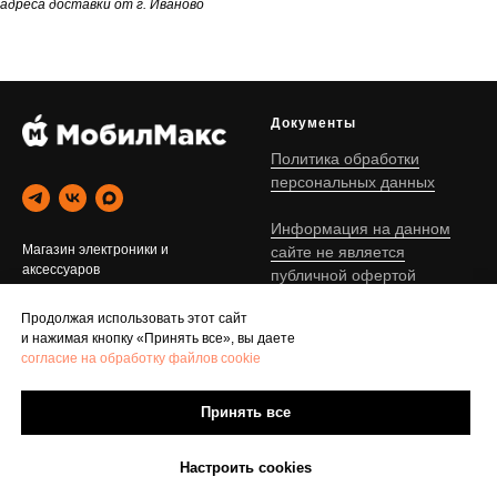
адреса доставки от г. Иваново
Документы
Политика обработки
персональных данных
Информация на данном
Магазин электроники и
сайте не является
аксессуаров
публичной офертой
г. Иваново © 2020-2026
Продолжая использовать этот сайт
и нажимая кнопку «Принять все», вы даете
Помощь
Каталог
согласие на обработку файлов cookie
Доставка и оплата
Apple
Trade-In
Компьютеры
Принять все
Кредит
Ноутбуки
Контакты
Другое
Настроить cookies