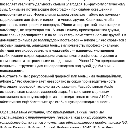
позволяет увеличить дальность съемки благодаря 16-кратному оптическому
зуму. Снимайте потрясающие фотографии при слабом освещении и
невероятные видео. Фронтальная камера открывает гибкие возможности
кадрирования для фото и видео — и многое другое. Коснитесь, чтобы
расширить поле зрения и повернуть iPhone из портретной ориентации в
альбомную, не перемещая его . А когда к снимку присоединяются друзья,
поле зрения расширяется, и на ваших селфи поместится больше друзей. От
домашних фильмов до голливудских постановок — iPhone 17 Pro справится с
любыми задачами. Благодаря большему количеству профессиональных
функций для видеосъемки, чем когда-либо , — например, улучшенной
стабилизации видео, характеристикам кинематографического уровня и
совместимости с отраслевыми стандартами — iPhone 17 Pro предоставляет
мощные инструменты для кинопроизводства под рукой, где бы они ни
понадобились.
Работаете ли вы с ресурсоёмкой графикой или большими медиафайлами,
iPhone 17 Pro обеспечивает невероятно высокую производительность
благодаря передовой технологии охлаждения. Разработанная Apple
испарительная камера с лазерной сваркой в ​​сочетании с цельным
алюминиевым корпусом эффективно отводит тепло от чипа A19 Pro,
обеспечивая ещё более высокую стабильную производительность.
Обращаем ваше внимание, что приобретая данный Товар, вы
соглашаетесь с приобретением Товара на указанных условиях: на
устройстве допускается отсутствие обязательного к предустановке ПО:
Яндекс Браузер, Яндекс с Алисой, Яндекс карты, 2ГИС, Яндекс Диск,