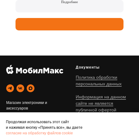
Подробнее
Документы
Политика обработки
персональных данных
Информация на данном
Магазин электроники и
сайте не является
аксессуаров
публичной офертой
г. Иваново © 2020-2026
Продолжая использовать этот сайт
и нажимая кнопку «Принять все», вы даете
Помощь
Каталог
согласие на обработку файлов cookie
Доставка и оплата
Apple