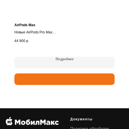
AirPods Max
Новые AirPods Pro Max
44 900
р.
• Абсолютно новые, запечатанные
• Только оригинал!
• Гарантия - 1 год🔥
Подробнее
🧡MobilMax — нам можно доверять!
✔️Только оригинальная техника - новая и подержанная
✔️Надежная гарантия
✔️Trade-in - сдайте своё старое устройство и получите
скидку на новое
✔️Возможна оплата картой, СБП, р/сч*
✔️Кредит на выгодных условиях, для оформления - только
паспорт!
✔️Скупка, выкуп вашего устройства
Документы
Курьерская доставка по городу - в подарок🎁
Спасибо, что выбираете нас!🧡
Политика обработки