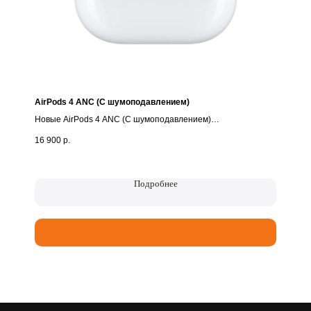
AirPods 4 ANC (С шумоподавлением)
Новые AirPods 4 ANC (С шумоподавлением)
16 900
р.
• Абсолютно новые, запечатанные
• Только оригинал!
• Гарантия - 1 год🔥
Подробнее
🧡MobilMax — нам можно доверять!
✔️Только оригинальная техника - новая и подержанная
✔️Надежная гарантия
✔️Trade-in - сдайте своё старое устройство и получите
скидку на новое
✔️Возможна оплата картой, СБП, р/сч*
✔️Кредит на выгодных условиях, для оформления - только
паспорт!
✔️Скупка, выкуп вашего устройства