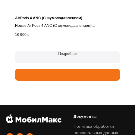
AirPods 4 ANC (С шумоподавлением)
Новые AirPods 4 ANC (С шумоподавлением)
16 900
р.
• Абсолютно новые, запечатанные
• Только оригинал!
• Гарантия - 1 год🔥
Подробнее
🧡MobilMax — нам можно доверять!
✔️Только оригинальная техника - новая и подержанная
✔️Надежная гарантия
✔️Trade-in - сдайте своё старое устройство и получите
скидку на новое
✔️Возможна оплата картой, СБП, р/сч*
✔️Кредит на выгодных условиях, для оформления - только
паспорт!
✔️Скупка, выкуп вашего устройства
Документы
Курьерская доставка по городу - в подарок🎁
Спасибо, что выбираете нас!🧡
Политика обработки
персональных данных
📍Иваново, Палехская, 4